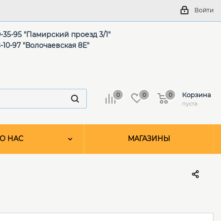
Войти
-35-95 "Памирский проезд 3/1"
-10-97 "Волочаевская 8Е"
Корзина
0
0
0
пуста
О НАС
МАГАЗИНЫ