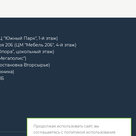
РЦ "Южный Парк", 1-й этаж)
я 206 (ЦМ "Мебель 206", 4-й этаж)
Опора", цокольный этаж)
"Мегаполис")
(остановка Вторсырье)
ехника)
1Б
Продолжая использовать сайт, вы
соглашаетесь с
политикой использования