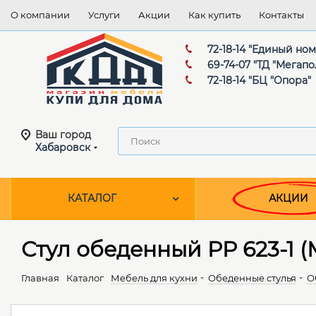
О компании
Услуги
Акции
Как купить
Контакты
72-18-14 "Единый но
69-74-07 "ТД "Мегапо
72-18-14 "БЦ "Опора"
Ваш город
Хабаровск
КАТАЛОГ
АКЦИИ
Стул обеденный PP 623-1 (
Главная
Каталог
Мебель для кухни
Обеденные cтулья
О