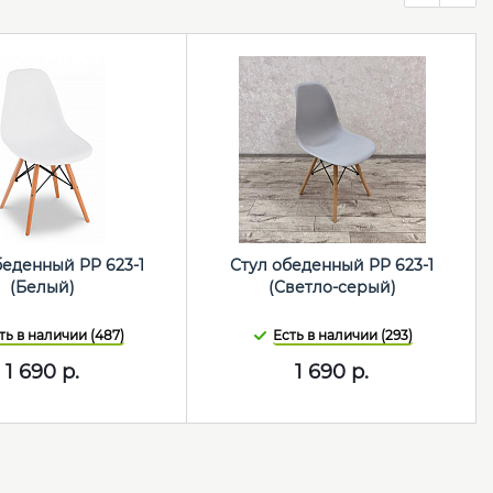
беденный PP 623-1
Стул обеденный PP 623-1
(Белый)
(Светло-серый)
ть в наличии (487)
Есть в наличии (293)
1 690
р.
1 690
р.