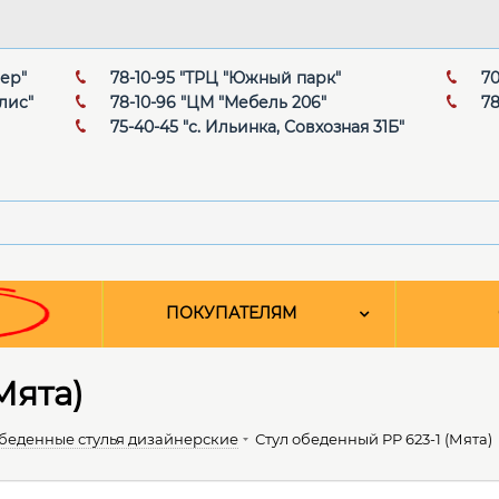
мер"
78-10-95 "ТРЦ "Южный парк"
70
лис"
78-10-96 "ЦМ "Мебель 206"
78
75-40-45 "с. Ильинка, Совхозная 31Б"
ПОКУПАТЕЛЯМ
Мята)
беденные стулья дизайнерские
Стул обеденный PP 623-1 (Мята)