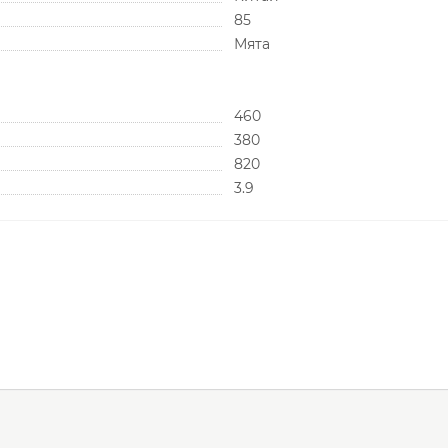
85
Мята
460
380
820
3.9