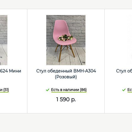
 624 Мини
Стул обеденный BMH-A304
Стул о
(Розовый)
 (51)
Есть в наличии (86)
Ес
1 590
р.