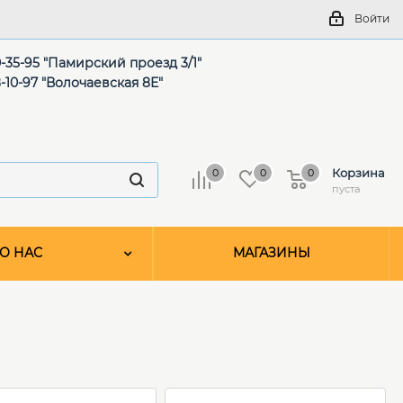
Войти
-35-95 "Памирский проезд 3/1"
-10-97 "Волочаевская 8Е"
Корзина
0
0
0
пуста
О НАС
МАГАЗИНЫ