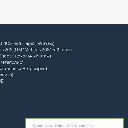
РЦ "Южный Парк", 1-й этаж)
я 206 (ЦМ "Мебель 206", 4-й этаж)
Опора", цокольный этаж)
"Мегаполис")
(остановка Вторсырье)
ехника)
1Б
Продолжая использовать сайт, вы