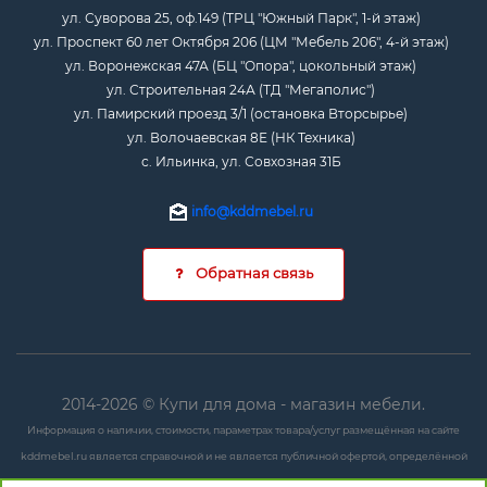
ул. Суворова 25, оф.149 (ТРЦ "Южный Парк", 1-й этаж)
ул. Проспект 60 лет Октября 206 (ЦМ "Мебель 206", 4-й этаж)
ул. Воронежская 47А (БЦ "Опора", цокольный этаж)
ул. Строительная 24А (ТД "Мегаполис")
ул. Памирский проезд 3/1 (остановка Вторсырье)
ул. Волочаевская 8Е (НК Техника)
с. Ильинка, ул. Совхозная 31Б
info@kddmebel.ru
Обратная связь
2014-2026 © Купи для дома - магазин мебели.
Информация о наличии, стоимости, параметрах товара/услуг размещённая на сайте
kddmebel.ru является справочной и не является публичной офертой, определённой
положениями ст. 437 ГК РФ.