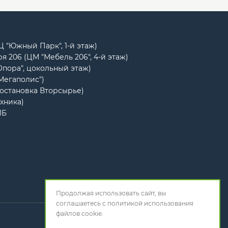
РЦ "Южный Парк", 1-й этаж)
я 206 (ЦМ "Мебель 206", 4-й этаж)
Опора", цокольный этаж)
"Мегаполис")
(остановка Вторсырье)
ехника)
1Б
Продолжая использовать сайт, вы
соглашаетесь с
политикой использования
файлов cookie.