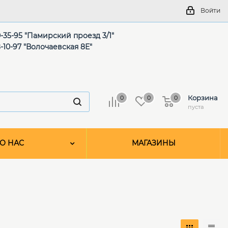
Войти
-35-95 "Памирский проезд 3/1"
-10-97 "Волочаевская 8Е"
Корзина
0
0
0
пуста
О НАС
МАГАЗИНЫ