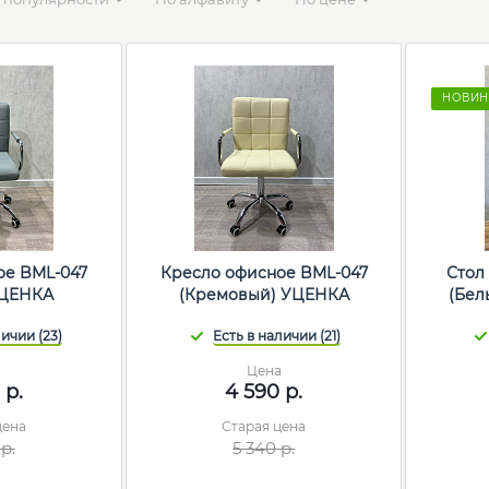
НОВИН
ое BML-047
Кресло офисное BML-047
Стол
УЦЕНКА
(Кремовый) УЦЕНКА
(Бел
а
Цена
р.
4 590
р.
цена
Старая цена
р.
5 340
р.