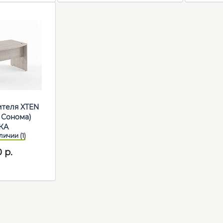
ителя XTEN
б Сонома)
КА
0
р.