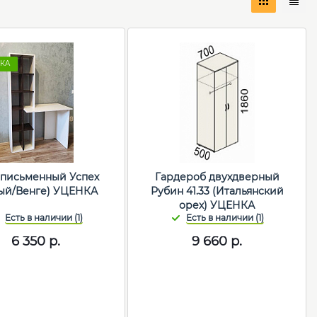
КА
 письменный Успех
Гардероб двухдверный
ый/Венге) УЦЕНКА
Рубин 41.33 (Итальянский
орех) УЦЕНКА
6 350
р.
9 660
р.