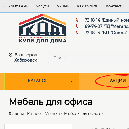
О компании
Услуги
Акции
Как купить
Контакты
72-18-14 "Единый но
69-74-07 "ТД "Мегапо
72-18-14 "БЦ "Опора"
Ваш город
Хабаровск
КАТАЛОГ
АКЦИИ
Мебель для офиса
Главная
Каталог
Уценка
Мебель для офиса
По наличию
По