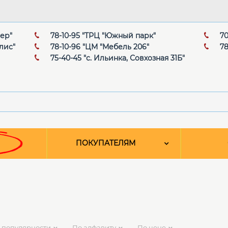
мер"
78-10-95 "ТРЦ "Южный парк"
70
лис"
78-10-96 "ЦМ "Мебель 206"
78
75-40-45 "с. Ильинка, Совхозная 31Б"
ПОКУПАТЕЛЯМ
 популярности
По алфавиту
По цене