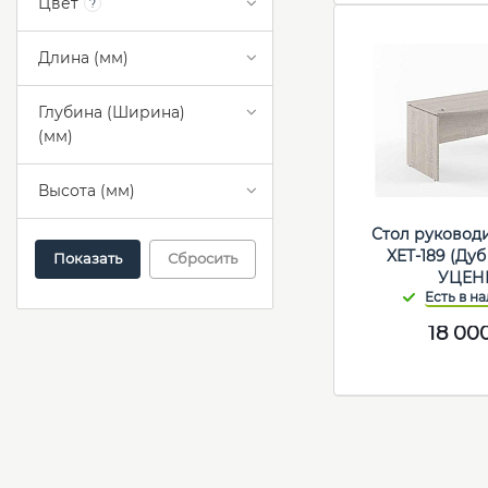
Цвет
?
Длина (мм)
Глубина (Ширина)
(мм)
Высота (мм)
Стол руковод
XET-189 (Ду
Сбросить
УЦЕН
18 00