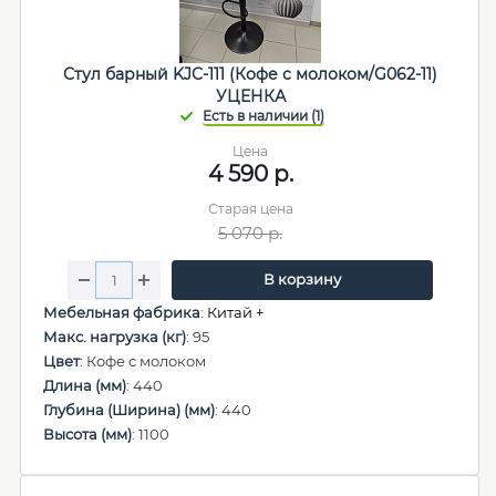
Стул барный KJC-111 (Кофе с молоком/G062-11)
УЦЕНКА
Цена
4 590
р.
Старая цена
5 070
р.
В корзину
Мебельная фабрика
:
Китай +
Макс. нагрузка (кг)
: 95
Цвет
: Кофе с молоком
Длина (мм)
: 440
Глубина (Ширина) (мм)
: 440
Высота (мм)
: 1100