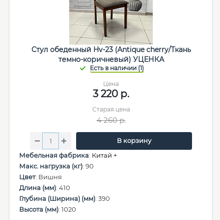
Стул обеденный Hv-23 (Antique cherry/Ткань
темно-коричневый) УЦЕНКА
Цена
3 220
р.
Старая цена
4 260
р.
В корзину
Мебельная фабрика
:
Китай +
Макс. нагрузка (кг)
: 90
Цвет
: Вишня
Длина (мм)
: 410
Глубина (Ширина) (мм)
: 390
Высота (мм)
: 1020