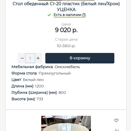
Стол обеденный Ст-20 пластик (Белый лен/Хром)
УЦЕНКА
Цена
9 020
р.
Старая цена
10 380
р.
В корзину
Мебельная фабрика
:
Омскмебель
Форма стола
: Прямоугольный
Цвет
: Белый лен
Длина (мм)
: 1200
Глубина (Ширина) (мм)
: 800
Высота (мм)
: 733