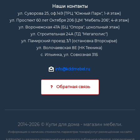
Наши контакты
ул. Суворова 25, оф.149 (ТРЦ "Южный Парк", 1-й этаж)
ул. Проспект 60 лет Октября 206 (ЦМ "Мебель 206", 4-й этаж)
ул. Воронежская 47А (БЦ "Опора", цокольный этаж)
ул. Строительная 24А (ТД "Мегаполис")
ул. Памирский проезд 3/1 (остановка Вторсырье)
ул. Волочаевская 8Е (НК Техника)
с. Ильинка, ул. Совхозная 31Б
info@kddmebel.ru
Обратная связь
2014-2026 © Купи для дома - магазин мебели.
Информация о наличии, стоимости, параметрах товара/услуг размещённая на сайте
kddmebel.ru является справочной и не является публичной офертой, определённой