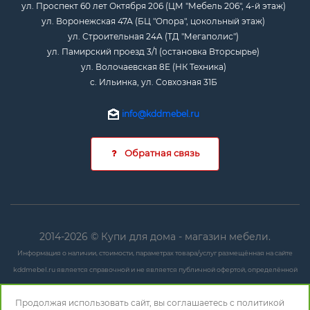
ул. Проспект 60 лет Октября 206 (ЦМ "Мебель 206", 4-й этаж)
ул. Воронежская 47А (БЦ "Опора", цокольный этаж)
ул. Строительная 24А (ТД "Мегаполис")
ул. Памирский проезд 3/1 (остановка Вторсырье)
ул. Волочаевская 8Е (НК Техника)
с. Ильинка, ул. Совхозная 31Б
info@kddmebel.ru
Обратная связь
2014-2026 © Купи для дома - магазин мебели.
Информация о наличии, стоимости, параметрах товара/услуг размещённая на сайте
kddmebel.ru является справочной и не является публичной офертой, определённой
положениями ст. 437 ГК РФ.
Продолжая использовать сайт, вы соглашаетесь с
политикой
Любые данные могут быть изменены в любое время и без предупреждения. Для