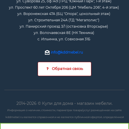
ул. Суворова 25, оф.149 (ТРЦ "Южный Парк", 1-й этаж)
ул. Проспект 60 лет Октября 206 (ЦМ "Мебель 206", 4-й этаж)
ул. Воронежская 47А (БЦ "Опора", цокольный этаж)
ул. Строительная 24А (ТД "Мегаполис")
ул. Памирский проезд 3/1 (остановка Вторсырье)
ул. Волочаевская 8Е (НК Техника)
с. Ильинка, ул. Совхозная 31Б
info@kddmebel.ru
Обратная связь
2014-2026 © Купи для дома - магазин мебели.
Информация о наличии, стоимости, параметрах товара/услуг размещённая на сайте
kddmebel.ru является справочной и не является публичной офертой, определённой
положениями ст. 437 ГК РФ.