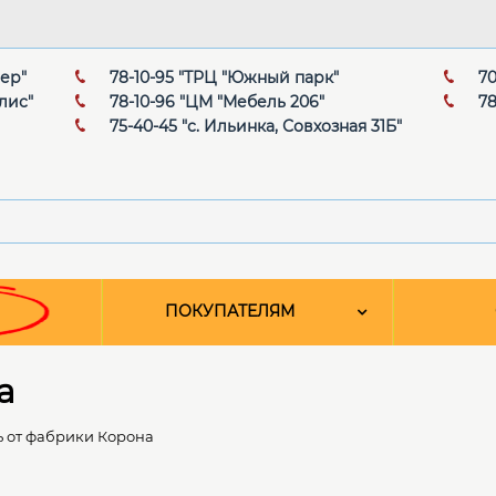
мер"
78-10-95 "ТРЦ "Южный парк"
70
лис"
78-10-96 "ЦМ "Мебель 206"
78
75-40-45 "с. Ильинка, Совхозная 31Б"
ПОКУПАТЕЛЯМ
а
 от фабрики Корона