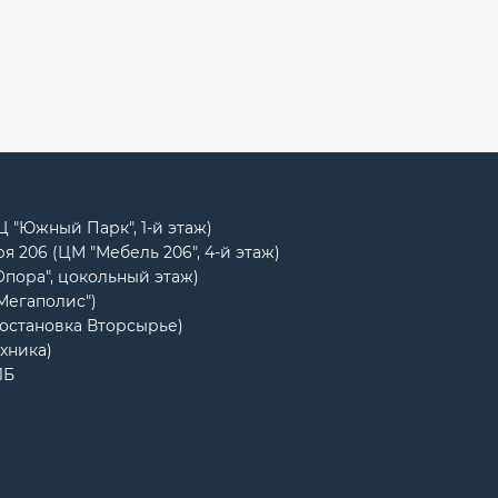
РЦ "Южный Парк", 1-й этаж)
я 206 (ЦМ "Мебель 206", 4-й этаж)
Опора", цокольный этаж)
"Мегаполис")
(остановка Вторсырье)
ехника)
1Б