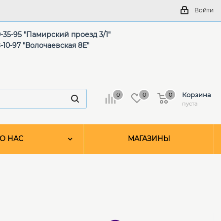
Войти
-35-95 "Памирский проезд 3/1"
-10-97 "Волочаевская 8Е"
Корзина
0
0
0
пуста
О НАС
МАГАЗИНЫ