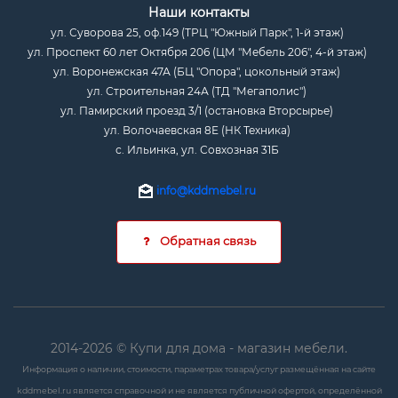
Наши контакты
ул. Суворова 25, оф.149 (ТРЦ "Южный Парк", 1-й этаж)
ул. Проспект 60 лет Октября 206 (ЦМ "Мебель 206", 4-й этаж)
ул. Воронежская 47А (БЦ "Опора", цокольный этаж)
ул. Строительная 24А (ТД "Мегаполис")
ул. Памирский проезд 3/1 (остановка Вторсырье)
ул. Волочаевская 8Е (НК Техника)
с. Ильинка, ул. Совхозная 31Б
info@kddmebel.ru
Обратная связь
2014-2026 © Купи для дома - магазин мебели.
Информация о наличии, стоимости, параметрах товара/услуг размещённая на сайте
kddmebel.ru является справочной и не является публичной офертой, определённой