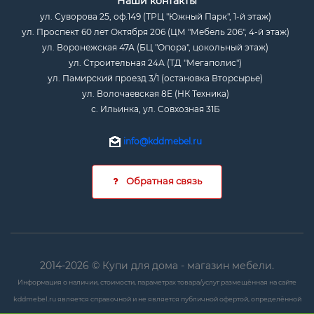
Наши контакты
ул. Суворова 25, оф.149 (ТРЦ "Южный Парк", 1-й этаж)
ул. Проспект 60 лет Октября 206 (ЦМ "Мебель 206", 4-й этаж)
ул. Воронежская 47А (БЦ "Опора", цокольный этаж)
ул. Строительная 24А (ТД "Мегаполис")
ул. Памирский проезд 3/1 (остановка Вторсырье)
ул. Волочаевская 8Е (НК Техника)
с. Ильинка, ул. Совхозная 31Б
info@kddmebel.ru
Обратная связь
2014-2026 © Купи для дома - магазин мебели.
Информация о наличии, стоимости, параметрах товара/услуг размещённая на сайте
kddmebel.ru является справочной и не является публичной офертой, определённой