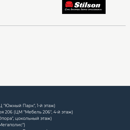
РЦ "Южный Парк", 1-й этаж)
я 206 (ЦМ "Мебель 206", 4-й этаж)
Опора", цокольный этаж)
"Мегаполис")