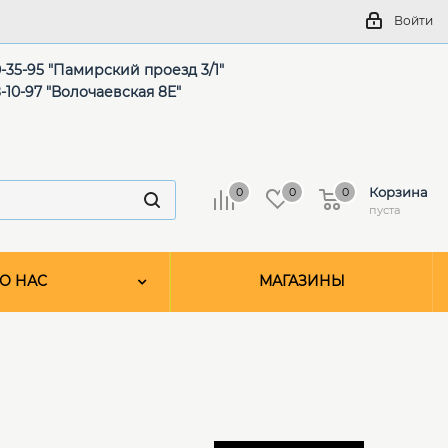
Войти
-35-95 "Памирский проезд 3/1"
-10-97 "Волочаевская 8Е"
Корзина
0
0
0
пуста
О НАС
МАГАЗИНЫ