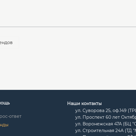
ендов
мощь
Наши контакты
ул. Суворова 25, оф.149 (Т
рос-ответ
ул. Проспект 60 лет Октябр
ул. Воронежская 47А (БЦ "
нды
ул. Строительная 24А (ТД 