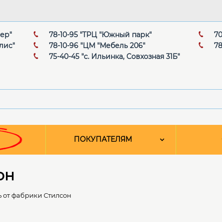
мер"
78-10-95 "ТРЦ "Южный парк"
70
лис"
78-10-96 "ЦМ "Мебель 206"
78
75-40-45 "с. Ильинка, Совхозная 31Б"
ПОКУПАТЕЛЯМ
он
 от фабрики Стилсон