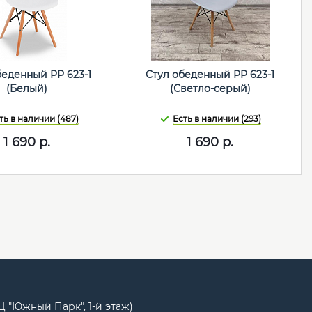
беденный PP 623-1
Стул обеденный PP 623-1
(Белый)
(Светло-серый)
ть в наличии (487)
Есть в наличии (293)
1 690
р.
1 690
р.
РЦ "Южный Парк", 1-й этаж)