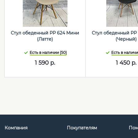
Стул обеденный PP 624 Мини
Стул обеденный PP
(Латте)
(Черный)
Есть в наличии (50)
Есть в наличии
1 590
р.
1 450
р.
Компания
Покупателям
По