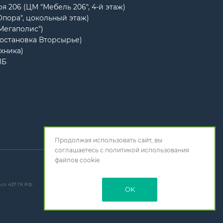
я 206 (ЦМ "Мебель 206", 4-й этаж)
Опора", цокольный этаж)
"Мегаполис")
(остановка Вторсырье)
ехника)
1Б
Продолжая использовать сайт, вы
соглашаетесь с
политикой использования
файлов cookie.
т. 437 ГК РФ.
OK