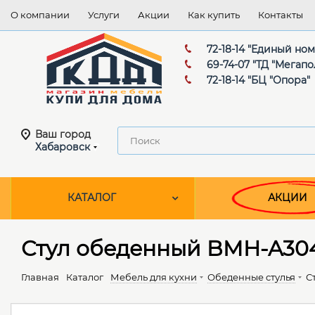
О компании
Услуги
Акции
Как купить
Контакты
72-18-14 "Единый но
69-74-07 "ТД "Мегапо
72-18-14 "БЦ "Опора"
Ваш город
Хабаровск
КАТАЛОГ
АКЦИИ
Стул обеденный BMH-A304
Главная
Каталог
Мебель для кухни
Обеденные cтулья
С