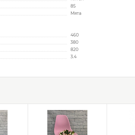
85
Мята
460
380
820
3.4