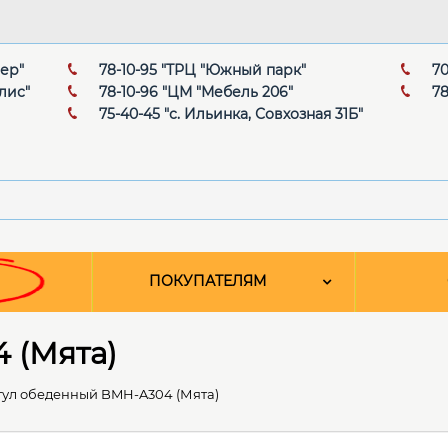
мер"
78-10-95 "ТРЦ "Южный парк"
70
лис"
78-10-96 "ЦМ "Мебель 206"
78
75-40-45 "с. Ильинка, Совхозная 31Б"
ПОКУПАТЕЛЯМ
 (Мята)
тул обеденный BMH-A304 (Мята)