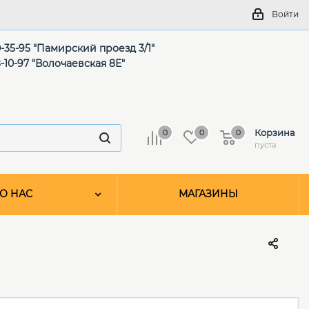
Войти
-35-95 "Памирский проезд 3/1"
-10-97 "Волочаевская 8Е"
Корзина
0
0
0
пуста
О НАС
МАГАЗИНЫ