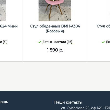
 624 Мини
Стул обеденный BMH-A304
Стул о
(Розовый)
 (51)
Есть в наличии (86)
Ес
1 590
р.
мощь
Наши контакты
ул. Суворова 25, оф.149 (Т