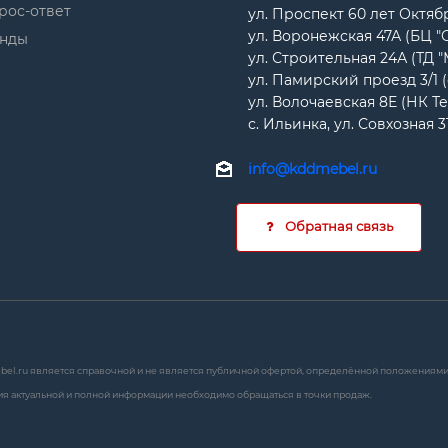
рос-ответ
ул. Проспект 60 лет Октябр
ул. Воронежская 47А (БЦ "
нды
ул. Строительная 24А (ТД 
ул. Памирский проезд 3/1 
ул. Волочаевская 8Е (НК Т
с. Ильинка, ул. Совхозная 3
info@kddmebel.ru
Обратная связь
bel.ru является справочной и не является публичной офертой, определённой положениями с
я актуальной и полной информации необходимо обращаться в точки продаж.